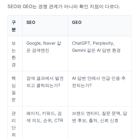
SEO와 GEO는 경쟁 관계가 아니라 확인 지점이 다르다.
구
SEO
GEO
분
보
Google, Naver 같
ChatGPT, Perplexity,
는
은 검색엔진
Gemini 같은 AI 답변 환경
환
경
핵
검색 결과에서 발견
AI 답변 안에서 언급·인용·추
심
되고 클릭되는가?
천되는가?
질
문
관
페이지, 키워드, 검
브랜드 엔티티, 질문 문맥, 답
리
색 의도, 순위, CTR
변 후보, 출처, 신뢰 신호
단
위