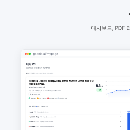
대시보드, PDF
geoniq.ai/mypage