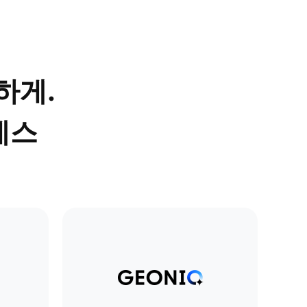
하게.
세스