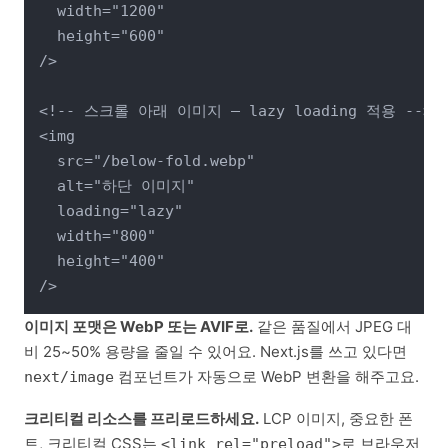
  width="1200"

  height="600"

/>

<!-- 스크롤 아래 이미지 — lazy loading 적용 -->

<img

  src="/below-fold.webp"

  alt="하단 이미지"

  loading="lazy"

  width="800"

  height="400"

이미지 포맷은 WebP 또는 AVIF로.
같은 품질에서 JPEG 대
비 25~50% 용량을 줄일 수 있어요. Next.js를 쓰고 있다면
컴포넌트가 자동으로 WebP 변환을 해주고요.
next/image
크리티컬 리소스를 프리로드하세요.
LCP 이미지, 중요한 폰
트, 크리티컬 CSS는
로 브라우저
<link rel="preload">