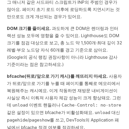
그 매니저 같은 서드파티 스크립트가 INP의 주범인 경우가
많아요. 페이지 초기 로드 이후에 로딩하도록 지연시키는 것
만으로도 크게 개선되는 경우가 있어요.
DOM 크기를 줄이세요.
과도하게 큰 DOM은 렌더링과 인터
랙션 성능 모두에 영향을 줄 수 있어요. Lighthouse도 DOM
크기를 점검 대상으로 보고, 총 노드 약 1,500개·최대 깊이 32
레벨·부모 노드당 자식 60개를 경고 기준으로 삼아요.
(Google의 공식 랭킹 권장사항이 아니라 Lighthouse 감사
기준이라는 점은 참고하세요.)
bfcache(뒤로/앞으로 가기 캐시)를 깨뜨리지 마세요.
사용자
가 뒤로/앞으로 가기를 누를 때 페이지를 통째로 메모리에서
복원해주는 캐시예요. 이게 작동하면 재방문 내비게이션이
사실상 즉시 이뤄져 사용자 체감 성능이 크게 향상돼요. 그런
데
이벤트 핸들러나
unload
Cache-Control: no-store
같은 설정이 있으면 bfcache가 비활성화돼요.
대신
unload
/
를 쓰고, DevTools의 Application 패
pagehide
pageshow
널에서 bfcache 적격 여부를 점검하세요.