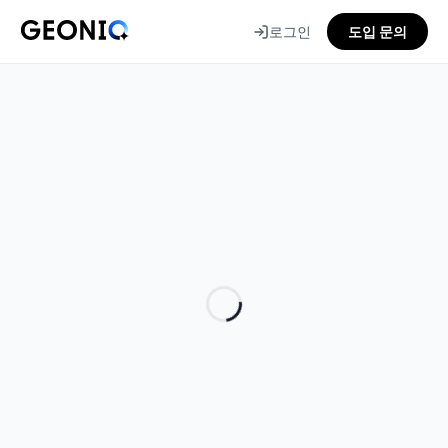
로그인
도입 문의
GEONIQ
지
오
닉